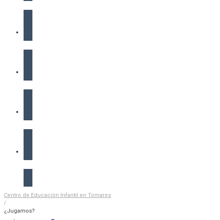
Equipo
Servicios
Instalaciones
Blog
Contacta
Centro de Educación Infantil en Tomares
/
¿Jugamos?